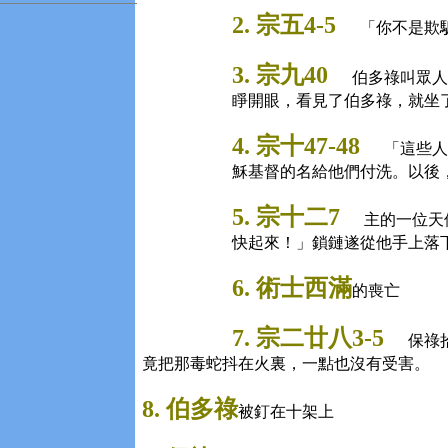
2. 宗五4-5
「你不是欺
3. 宗九40
伯多祿叫眾人
睜開眼，看見了伯多祿，就坐
4. 宗十47-48
「這些人
穌基督的名給他們付洗。以後
5. 宗十二7
主的一位天
快起來！」鎖鏈遂從他手上落
6. 術士西滿
的喪亡
7. 宗二廿八3-5
保祿
竟把那毒蛇抖在火裏，一點也沒有受害。
8. 伯多祿
被釘在十架上