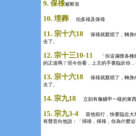
9. 保祿
被斬首
10. 埋葬
伯多祿及保祿
11. 宗十六18
保祿就厭煩了，轉身
去了。
12. 宗十三10-11
「你這滿懷各種
的正道嗎﹖現今你看，上主的手要臨於你，
13. 宗十六18
保祿就厭煩了，轉身
去了。
14. 宗九18
立刻有像鱗甲一樣的東
15. 宗九3-4
當他前行，快要臨近大
有聲音向他說：「掃祿，掃祿，你為什麼迫