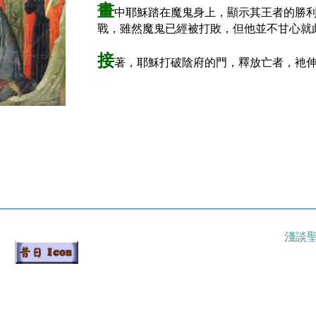
畫
中耶穌踏在魔鬼身上，顯示其王者的勝
戰，雖然魔鬼已經被打敗，但他並不甘心就
接
著，耶穌打破陰府的門，釋放亡者，衪伸
淺談