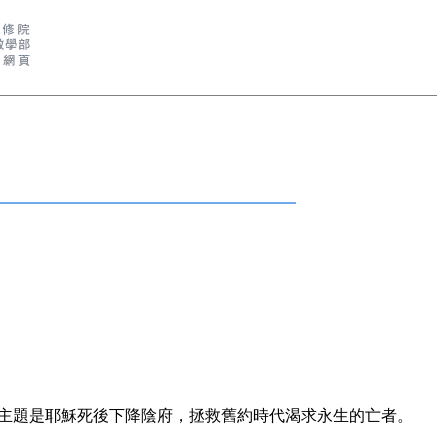
一部份，主題是耶穌死後下降陰府，拯救舊約時代渴求永生的亡者。