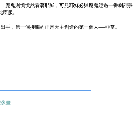
利；魔鬼則憤憤然看著耶穌，可見耶穌必與魔鬼經過一番劇烈爭
此臣服。
出手，第一個接觸的正是天主創造的第一個人──亞當。
聖像畫