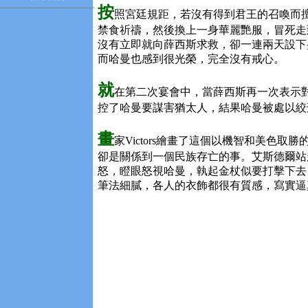
按
照宮廷規距，若沒有得到君王的召喚而
禁食祈禱，然後換上一身華麗艷服，冒死走
沒有立即就向薛西斯求救，卻一連兩天設下
而哈曼也感到很光榮，完全沒有戒心。
就
在第二次宴會中，當薛西斯再一次表示
控了哈曼要謀害猶太人，結果哈曼被處以絞
畫
家Victors繪畫了這個以機智和美色
卻是關係到一個民族存亡的事。艾斯德爾站
怒，瞪眼怒視哈曼，執起金杖似要打擊下去；
筆法細膩，各人的衣飾都很有質感，寫實逼