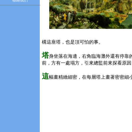
聯絡我們
構這座塔，也是頂可怕的事。
塔
身坐落在海邊，右角臨海灘外還有停靠
前，方有一處塌方，引來總監前來探看原因
這
幅畫精緻細密，在每層塔上畫著密密細