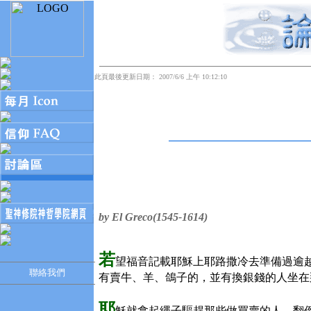
此頁最後更新日期： 2007/6/6 上午 10:12:10
by El Greco(1545-1614)
若
望福音記載耶穌上耶路撒冷去準備過逾
聯絡我們
有賣牛、羊、鴿子的，並有換銀錢的人坐在
耶
穌就拿起繩子驅趕那些做買賣的人，翻