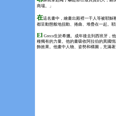
商場。」
在
這名畫中，繪畫出殿裡一干人等被耶穌
都呈動態般地扭動、捲曲、堆疊在一起。耶
El
Greco生於希臘。成年後去到西班牙
種獨有的力量。他的畫吸收阿拉伯的異國情
飾效果。他畫中人物、姿勢和構圖，充滿著